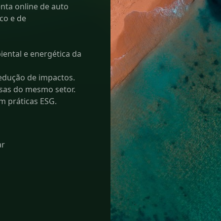
ta online de auto
co e de
ental e energética da
redução de impactos.
as do mesmo setor.
m práticas ESG.
ar