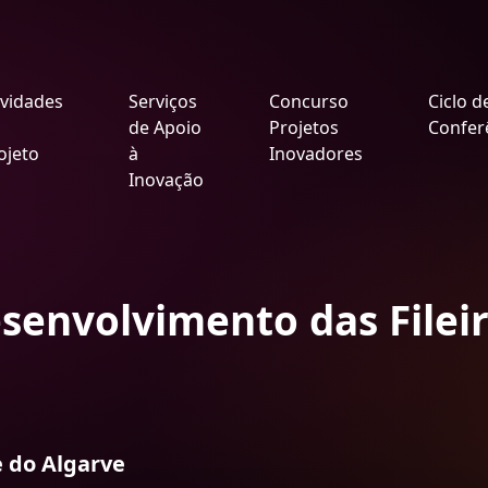
ividades
Serviços
Concurso
Ciclo d
de Apoio
Projetos
Confer
ojeto
à
Inovadores
Inovação
senvolvimento das Fileira
 do Algarve