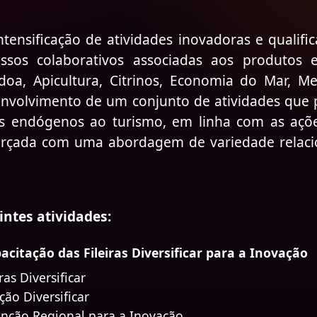
tensificação de atividades inovadoras e qualif
essos colaborativos associadas aos produto
a, Apicultura, Citrinos, Economia do Mar, Med
envolvimento de um conjunto de atividades que
tos endógenos ao turismo, em linha com as açõ
forçada com uma abordagem de variedade relacion
ntes atividades:
itação das Fileiras Diversificar para a Inovação
as Diversificar
ão Diversificar
nção Regional para a Inovação